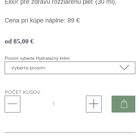
Elixír pre zdravú rozžiarenú pleť (30 ml).
Cena pri kúpe náplne: 89 €
od 85,00
€
Prosím vyberte Hydratačný krém
Vyberte prosím
POČET KUSOV