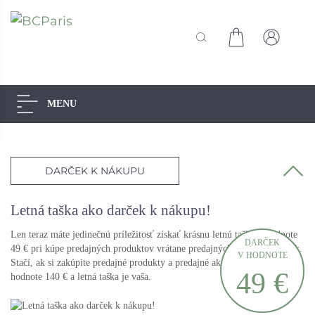
MENU
Akcie
Limitovaná ponuka
Starostlivosť o tvár
Základná starostlivosť
DARČEK K NÁKUPU
Cielená starostlivosť
Starostlivosť o telo
Medové potešenie z laponska
Letná taška ako darček k nákupu!
Tajomstvo indiánskej krásy - divoké mango a
cupuacu maslo
Len teraz máte jedinečnú príležitosť získať krásnu letnú tašku v hodnote
DARČEK
Starostlivosť o telo s červeným melónom
49 € pri kúpe predajných produktov vrátane predajných akcií ako darček.
V HODNOTE
Starostlivosť o telo s maracujou
Stačí, ak si zakúpite predajné produkty a predajné akcie v minimálnej
49 €
Starostlivosť o telo s ananásom
hodnote 140 € a letná taška je vaša.
Telové pílingy