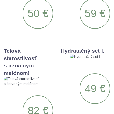
50 €
59 €
Telová
Hydratačný set I.
starostlivosť
s červeným
melónom!
49 €
82 €