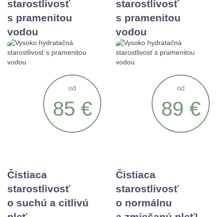
starostlivosť
starostlivosť
s pramenitou
s pramenitou
vodou
vodou
od
od
85 €
89 €
Čistiaca
Čistiaca
starostlivosť
starostlivosť
o suchú a citlivú
o normálnu
pleť
a zmiešanú pleť!