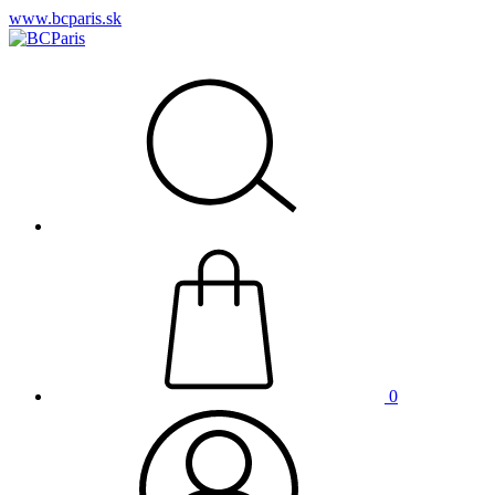
www.bcparis.sk
0