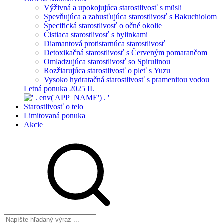
Výživná a upokojujúca starostlivosť s müsli
Spevňujúca a zahusťujúca starostlivosť s Bakuchiolom
Špecifická starostlivosť o očné okolie
Čistiaca starostlivosť s bylinkami
Diamantová protistarnúca starostlivosť
Detoxikačná starostlivosť s Červeným pomarančom
Omladzujúca starostlivosť so Spirulinou
Rozžiarujúca starostlivosť o pleť s Yuzu
Vysoko hydratačná starostlivosť s pramenitou vodou
Letná ponuka 2025 II.
Starostlivosť o telo
Limitovaná ponuka
Akcie