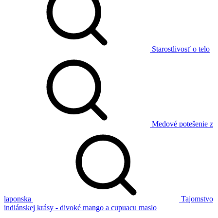
Starostlivosť o telo
Medové potešenie z
laponska
Tajomstvo
indiánskej krásy - divoké mango a cupuacu maslo