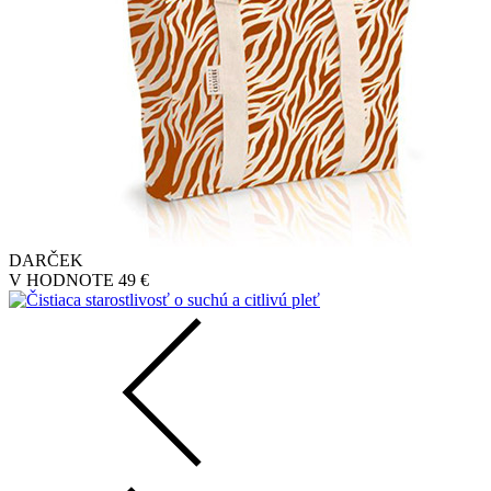
DARČEK
V HODNOTE
49 €