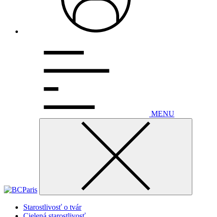
MENU
Starostlivosť o tvár
Cielená starostlivosť