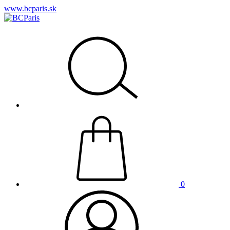
www.bcparis.sk
0