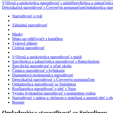
Výživná a upokojujúca starostlivosť s müsli
Spevňujúca a zahusťujúca
Detoxikačná starostlivosť s Červeným pomarančom
Omladzujúca staro
Starostlivosť o tvár
Základná starostlivosť
Masky
Make-up odličovače s kaméliou
Tvárové pílingy
Cielená starostlivosť
Výživná a upokojujúca starostlivosť s müsli
Spevňujúca a zahusťujúca starostlivosť s Bakuchiolom
Špecifická starostlivosť o očné okolie
Čistiaca starostlivosť s bylinkami
Diamantová protistarnúca starostlivosť
Detoxikačná starostlivosť s Červeným pomarančom
Omladzujúca starostlivosť so Spirulinou
Rozžiarujúca starostlivosť o pleť s Yuzu
Vysoko hydratačná starostlivosť s pramenitou vodou
Starostlivosť s mätou a citrónom o zmiešanú a mastnú pleť s 
Boostre
Omladzujúca starostlivosť so Spirulinou