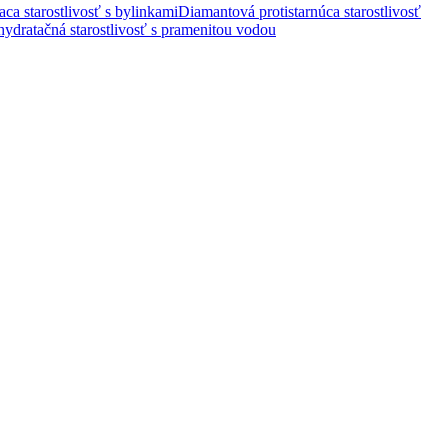
iaca starostlivosť s bylinkami
Diamantová protistarnúca starostlivosť
ydratačná starostlivosť s pramenitou vodou