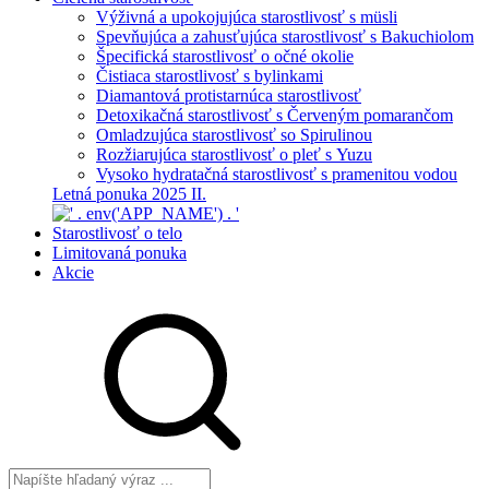
Výživná a upokojujúca starostlivosť s müsli
Spevňujúca a zahusťujúca starostlivosť s Bakuchiolom
Špecifická starostlivosť o očné okolie
Čistiaca starostlivosť s bylinkami
Diamantová protistarnúca starostlivosť
Detoxikačná starostlivosť s Červeným pomarančom
Omladzujúca starostlivosť so Spirulinou
Rozžiarujúca starostlivosť o pleť s Yuzu
Vysoko hydratačná starostlivosť s pramenitou vodou
Letná ponuka 2025 II.
Starostlivosť o telo
Limitovaná ponuka
Akcie