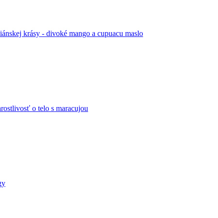
iánskej krásy - divoké mango a cupuacu maslo
arostlivosť o telo s maracujou
gy