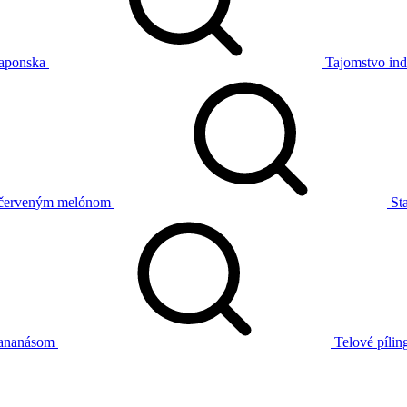
laponska
Tajomstvo ind
 s červeným melónom
St
s ananásom
Telové pílin