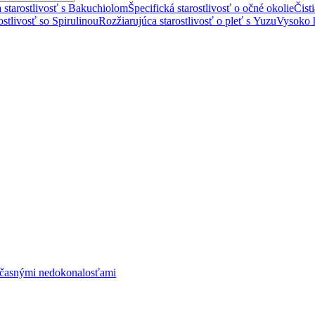
 starostlivosť s Bakuchiolom
Špecifická starostlivosť o očné okolie
Čist
stlivosť so Spirulinou
Rozžiarujúca starostlivosť o pleť s Yuzu
Vysoko h
občasnými nedokonalosťami