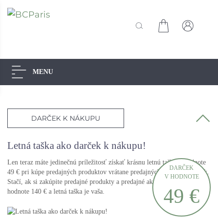
MENU
Akcie
Limitovaná ponuka
Starostlivosť o tvár
Základná starostlivosť
DARČEK K NÁKUPU
Cielená starostlivosť
Starostlivosť o telo
Medové potešenie z laponska
Letná taška ako darček k nákupu!
Tajomstvo indiánskej krásy - divoké mango a
cupuacu maslo
Len teraz máte jedinečnú príležitosť získať krásnu letnú tašku v hodnote
DARČEK
Starostlivosť o telo s červeným melónom
49 € pri kúpe predajných produktov vrátane predajných akcií ako darček.
V HODNOTE
Starostlivosť o telo s maracujou
Stačí, ak si zakúpite predajné produkty a predajné akcie v minimálnej
49 €
Starostlivosť o telo s ananásom
hodnote 140 € a letná taška je vaša.
Telové pílingy